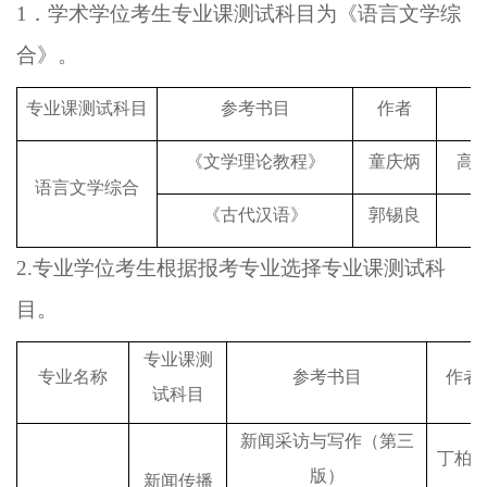
1
．
学术学位考生专业课测试科目为《语言文学综
合》。
专业课测试科目
参考书目
作者
《文学理论教程》
童庆炳
高
语言文学综合
《古代汉语》
郭锡良
2.
专业学位
考生
根据报考专业
选择
专业课测试
科
目
。
专业课测
专业名称
参考书目
作者
试科目
新闻采访与写作（第三
丁柏
版）
新闻传播