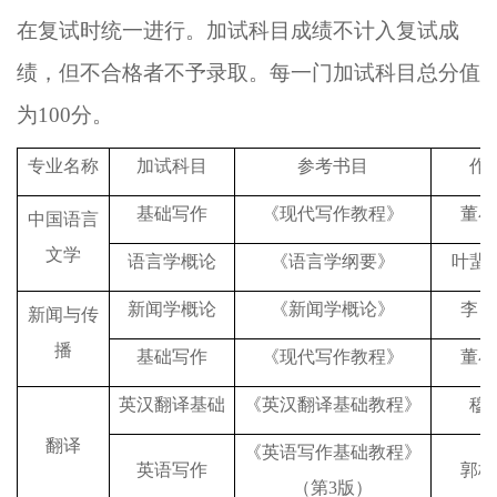
在复试时统一进行
。加试科目成绩不计入复试成
绩，但不合格者不予录取。每一门加试科目总分值
为
1
00
分。
专业名称
加试科目
参考书目
作
基础写作
《现代写作教程》
董小
中国语言
文学
语言学概论
《语言学纲要》
叶蜚
新闻学概论
《新闻学概论》
李良
新闻与传
播
基础写作
《现代写作教程》
董小
英汉翻译基础
《英汉翻译基础教程》
穆
翻译
《英语写作基础教程》
英语写作
郭栖
（第
3
版）