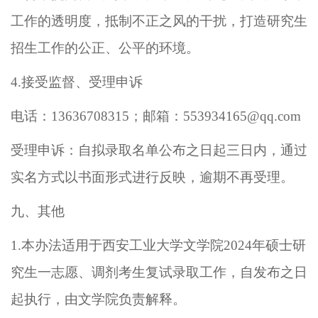
工作的透明度，抵制不正之风的干扰，
打造
研究生
招生工作的公正、公平的环境。
4.接受
监督
、受理
申诉
电
话
：
1
3636708315
；
邮箱
：
5
53934165@
qq.com
受理
申诉：自拟录取名单公布之日起三日内，通过
实名方式以书面形式进行反映，逾期不再受理。
九、
其他
1.本办法适用于西安工业大学文学院2024年硕士研
究生一志愿、调剂考生复试录取工作，自发布之日
起执行，由文学院负责解释。