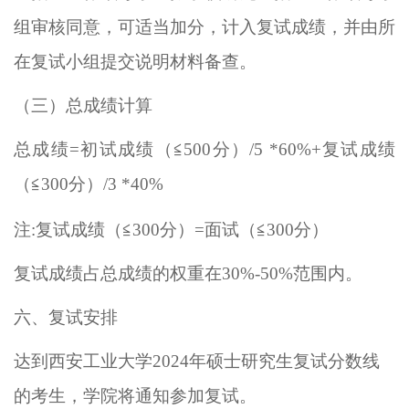
组审核同意，可适当加分，计入复试成绩，并由
所
在
复试小组提交说明材料备查。
（三）
总成绩计算
总成绩
=
初试成绩
（
≦
500
分）
/5 *
60%+
复试成绩
（
≦
300
分）
/3 *
40%
注
:
复试成绩（
≦
300
分）
=
面试（
≦
300
分）
复试成绩占总成绩的权重
在
30%-
50%
范围内。
六、复试安排
达到西安工业大学
2024
年硕士研究生复试分数线
的考生，学院将通知参加复试。