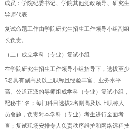
成员：学院纪委书记、学院其他党政领导、研究生
导师代表
复试命题工作由学院研究生招生工作领导小组副组
长负责。
（二）成立学科（专业）复试小组
在
学院研究生招生工作领导小组
指导下，选拔
至少
5
名具有副高
及
以上职称且经验丰富、业务水平
高、公道正派的导师组成学科（
专业
）复试小组，
配秘书
1
名
；每门科目选拔
2
名副高及以上职称人
员命题，
负责对本学科（
专业
）考生进行全面考
查
；复试现场
安排专人负责
秩序维护和网络远程
技